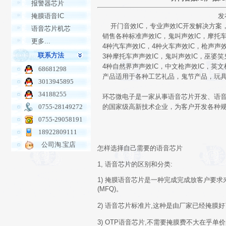
报警器芯片
掩膜语音IC
发
开门音效IC，专业声效IC开发解决方案
语音芯片机芯
销售各种标准声效IC，鬼叫声效IC，摩托车
更多...
4种汽车声效IC，4种火车声效IC，枪声声效
联系方法
3种摩托车声声效IC，鬼叫声效IC，巫婆笑
4种自然界声声效IC，中文枪声效IC，英文
68681298
产品适用于各种工艺礼品，鬼节产品，玩
3013945895
34188255
环芯微电子是一家从事语音芯片开发、语音
0755-28149272
的国家级高新技术企业，为客户开发各种规格声效I
0755-29058191
18922809111
公司淘.宝店
怎样选择自己需要的语音芯片
1, 语音芯片的区别和分类:
1) 掩膜语音芯片是一种完成完成放客户要求来
(MFQ)。
2) 语音芯片标准片,这种是由厂家已经掩膜好
3) OTP语音芯片,不需要掩膜费不大在乎