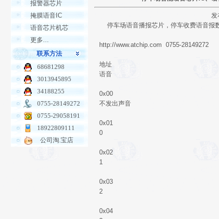
报警器芯片
掩膜语音IC
发
停车场语音播报芯片，停车收费语音报数
语音芯片机芯
更多...
http://www.atchip.com 0755-28149272
联系方法
地址
68681298
语音
3013945895
34188255
0x00
0755-28149272
不发出声音
0755-29058191
0x01
18922809111
0
公司淘.宝店
0x02
1
0x03
2
0x04