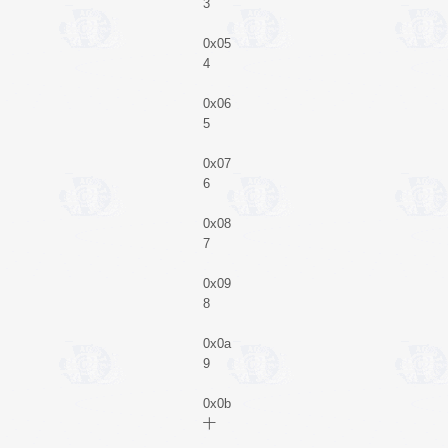
3
0x05
4
0x06
5
0x07
6
0x08
7
0x09
8
0x0a
9
0x0b
十