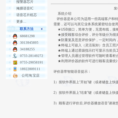
报警器芯片
掩膜语音IC
发
系统介绍
语音芯片机芯
评价器是本公司为适用一些高端客户和特
更多...
需要，还可以与其它业务系统紧密结合使用
联系方法
★USB接口，简单方便，无需布线，接柜
★接受顾客综合评价，评分等级分为很满
68681298
★防重复及恶意评价保护，一定时间内，
3013945895
★终端上可嵌入（灵活装卸）含员工照片
34188255
★终端上通过星级指示灯可显示当前员工
0755-28149272
★管理人员通过管理软件可随时查看柜台
★利用评价器的软件可进行顾客流量统计
0755-29058191
18922809111
评价器带智能语音提示：
公司淘.宝店
1）按软件界面上“开始”键（或者键盘上快
2）按软件界面上“结束”键（或者键盘上快
3）顾客进行评价后,评价器播放语音”谢谢您