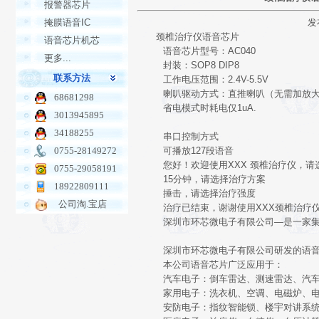
报警器芯片
掩膜语音IC
发
颈椎治疗仪语音芯片
语音芯片机芯
语音芯片型号：AC040
更多...
封装：SOP8 DIP8
联系方法
工作电压范围：2.4V-5.5V
喇叭驱动方式：直推喇叭（无需加放大
68681298
省电模式时耗电仅1uA.
3013945895
34188255
串口控制方式
0755-28149272
可播放127段语音
您好！欢迎使用XXX 颈椎治疗仪，请
0755-29058191
15分钟，请选择治疗方案
18922809111
捶击，请选择治疗强度
公司淘.宝店
治疗已结束，谢谢使用XXX颈椎治疗
深圳市环芯微电子有限公司―是一家集语
深圳市环芯微电子有限公司研发的语音
本公司语音芯片广泛应用于：
汽车电子：倒车雷达、测速雷达、汽车智
家用电子：洗衣机、空调、电磁炉、电饭
安防电子：指纹智能锁、楼宇对讲系统