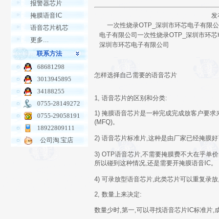
报警器芯片
掩膜语音IC
发
一次性烧录OTP_深圳市环芯电子有限公
语音芯片机芯
电子有限公司一次性烧录OTP_深圳市环芯
更多...
深圳市环芯电子有限公司
联系方法
68681298
怎样选择自己需要的语音芯片
3013945895
34188255
1, 语音芯片的区别和分类:
0755-28149272
1) 掩膜语音芯片是一种完成完成放客户要求来
0755-29058191
(MFQ)。
18922809111
2) 语音芯片标准片,这种是由厂家已经掩膜好
公司淘.宝店
3) OTP语音芯片,不需要掩膜费不大在乎
所以碰到这种情况,还是需要开掩膜语音IC。
4) 可录放型语音芯片,此类芯片可以重复录
2, 数量上来决定
:
数量少时,第一,可以寻找语音芯片IC标准片,