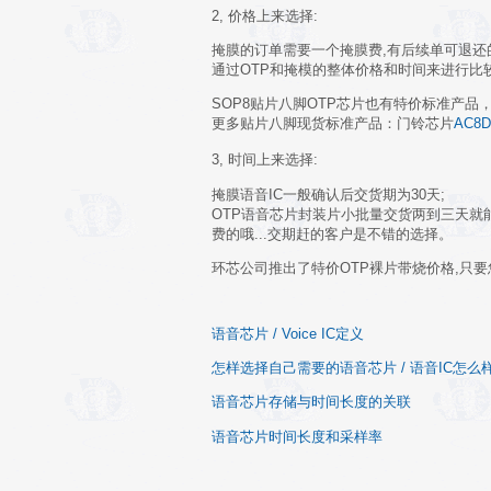
2, 价格上来选择
:
掩膜的订单需要一个掩膜费,有后续单可退还的为
通过OTP和掩模的整体价格和时间来进行比
SOP8贴片八脚OTP芯片也有特价标准产品
更多贴片八脚现货标准产品：门铃芯片
AC8D
3, 时间上来选择:
掩膜语音IC一般确认后交货期为30天;
OTP语音芯片封装片小批量交货两到三天就能
费的哦...交期赶的客户是不错的选择。
环芯公司推出了特价OTP裸片带烧价格,只要
语音芯片 / Voice IC定义
怎样选择自己需要的语音芯片 / 语音IC怎么
语音芯片存储与时间长度的关联
语音芯片时间长度和采样率