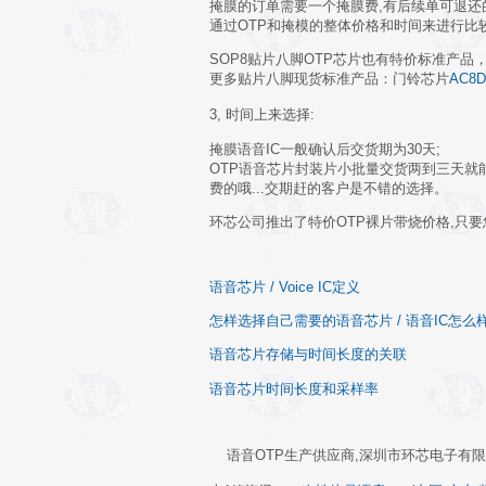
掩膜的订单需要一个掩膜费,有后续单可退还的为
通过OTP和掩模的整体价格和时间来进行比
SOP8贴片八脚OTP芯片也有特价标准产品
更多贴片八脚现货标准产品：门铃芯片
AC8D
3, 时间上来选择:
掩膜语音IC一般确认后交货期为30天;
OTP语音芯片封装片小批量交货两到三天就能
费的哦...交期赶的客户是不错的选择。
环芯公司推出了特价OTP裸片带烧价格,只要
语音芯片 / Voice IC定义
怎样选择自己需要的语音芯片 / 语音IC怎么
语音芯片存储与时间长度的关联
语音芯片时间长度和采样率
语音OTP生产供应商,深圳市环芯电子有限公司