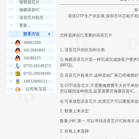
报警器芯片
掩膜语音IC
发
语音OTP生产供应商,深圳市环芯电子有限公
语音芯片机芯
更多...
联系方法
怎样选择自己需要的语音芯片
68681298
1, 语音芯片的区别和分类:
3013945895
34188255
1) 掩膜语音芯片是一种完成完成放客户要求来
(MFQ)。
0755-28149272
0755-29058191
2) 语音芯片标准片,这种是由厂家已经掩膜好
18922809111
3) OTP语音芯片,不需要掩膜费不大在乎
公司淘.宝店
所以碰到这种情况,还是需要开掩膜语音IC。
4) 可录放型语音芯片,此类芯片可以重复录
2, 数量上来决定
:
数量少时,第一,可以寻找语音芯片IC标准片,
2, 价格上来选择
: