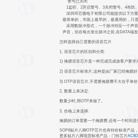
警号已关闭
1监听、2开启警号、3关闭警号、4布防、
深圳环芯微电子有限公司能提供以下方案
最简单的，市面上最早的，最通用的，只需
采用数脉冲形式，一个脉冲对应一个声音，
声音，但在每次发出脉冲之前,在DATA端
怎样选择自己需要的语音芯片
1, 语音芯片的区别和分类:
1) 掩膜语音芯片是一种完成完成放客户要求
2) 语音芯片标准片,这种是由厂家已经掩膜好
3) OTP语音芯片,不需要掩膜费不大在乎
2, 数量上来决定
:
数量少时,用OTP来做了。
3, 价格上来选择
:
掩膜的订单需要一个掩膜费,还有一个时间是
SOP8贴片八脚OTP芯片也有特价标准产品
更多贴片八脚现货标准产品：门铃芯片
AC8D