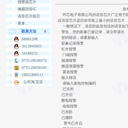
报警器芯片
掩膜语音IC
发布
环芯电子有限公司的语音芯片广泛用于防
语音芯片机芯
此语音芯片是目前市面上最小的语音芯片，
更多...
一般情况下，语音防盗器包括的语音如下
联系方法
警告，您的影象已被记录，请立即退出
密码错误，请重新输入
68681298
影象记录报警
3013945895
红外报警
34188255
门磁报警
0755-28149272
烟感报警
燃器泄露报警
0755-29058191
紧急报警
18922809111
输入错误
公司淘.宝店
请输入家电控制编码
已关闭
已开启
断电报警
低电报警
已布防
已撤防
警号已开启