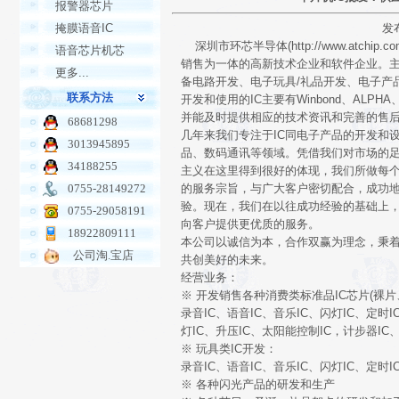
报警器芯片
掩膜语音IC
发布
深圳市环芯半导体(http://www.atc
语音芯片机芯
销售为一体的高新技术企业和软件企业。主
更多...
备电路开发、电子玩具/礼品开发、电子产
联系方法
开发和使用的IC主要有Winbond、ALPHA
并能及时提供相应的技术资讯和完善的售
68681298
几年来我们专注于IC同电子产品的开发和
3013945895
品、数码通讯等领域。凭借我们对市场的
34188255
主义在这里得到很好的体现，我们所做每个
0755-28149272
的服务宗旨，与广大客户密切配合，成功
验。现在，我们在以往成功经验的基础上
0755-29058191
向客户提供更优质的服务。
18922809111
本公司以诚信为本，合作双赢为理念，秉
公司淘.宝店
共创美好的未来。
经营业务：
※ 开发销售各种消费类标准品IC芯片(裸片、
录音IC、语音IC、音乐IC、闪灯IC、定时
灯IC、升压IC、太阳能控制IC，计步器I
※ 玩具类IC开发：
录音IC、语音IC、音乐IC、闪灯IC、定时I
※ 各种闪光产品的研发和生产