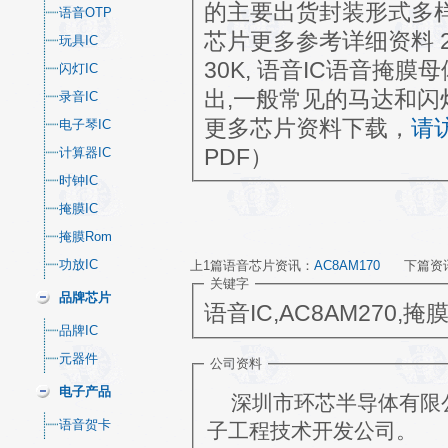
的主要出货封装形式多样：CO
语音OTP
芯片更多参考详细资料 270秒 8I/O,64Sentence MOQ: 10K RFQ:
玩具IC
30K, 语音IC语音掩膜母体: 270 秒 Input 是输入触发,Output是输
闪灯IC
出,一般常见的马达和闪灯,I
录音IC
更多芯片资料下载，
请
电子琴IC
计算器IC
PDF）
时钟IC
掩膜IC
掩膜Rom
功放IC
上1篇语音芯片资讯：
AC8AM170
下篇资
关键字
品牌芯片
语音IC,AC8AM270,掩
品牌IC
元器件
公司资料
电子产品
深圳市环芯半导体有限公
语音贺卡
子工程技术开发公司。