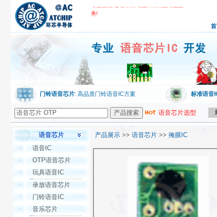
专业的语音芯片开发技术开始为您服
务!
首
环芯公司,专业语音芯片IC开发
门铃语音芯片
: 高品质门铃语音IC方案
标准语音I
语音芯片选型
语音芯片
产品展示
>>
语音芯片
>>
掩膜IC
语音IC
OTP语音芯片
玩具语音IC
录放语音芯片
门铃语音IC
音乐芯片