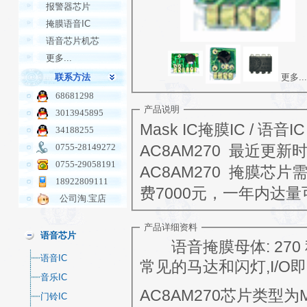
报警器芯片
掩膜语音IC
语音芯片机芯
更多...
更多...
联系方法
68681298
产品说明
3013945895
Mask IC掩膜IC / 语音IC
34188255
0755-28149272
AC8AM270 最近更新时间:
0755-29058191
AC8AM270 掩膜
18922809111
费7000元，一年内达量
公司淘.宝店
产品详细资料
语音芯片
语音掩膜母体: 270 秒 Input 是输入触发,Output是输出,一般
语音IC
常见的马达和闪灯,I/O即既
音乐IC
AC8AM270芯片类型为M
门铃IC