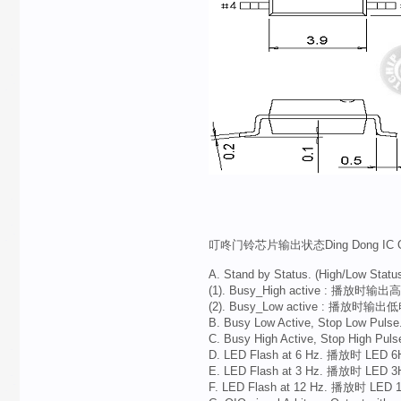
叮咚门铃芯片输出状态Ding Dong IC Output
A. Stand by Status. (High/Low Stat
(1). Busy_High active : 播放时输
(2). Busy_Low active : 播放时输
B. Busy Low Active, Stop Lo
C. Busy High Active, Stop H
D. LED Flash at 6 Hz. 播放时 LE
E. LED Flash at 3 Hz. 播放时 LE
F. LED Flash at 12 Hz. 播放时 LE