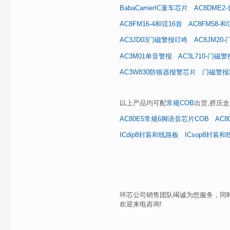
BabaCarrierIC童车芯片
AC8DME
AC8FM16-4和弦16首
AC8FM58-
AC3JD03门磁警报叮咚
AC8JM20
AC3M01单音警报
AC3L710-门磁
AC3W830防狼器报警芯片
门磁警报
以上产品均可配
常规COB
出货,挤压盒
AC80E5常规6脚语音芯片COB
AC
ICdip8封装和线路板
ICsop8封装
环芯公司销售团队竭诚为您服务，同
欢迎来电咨询!