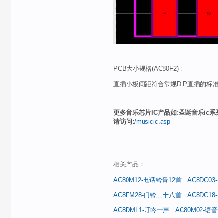
PCB大小规格(AC80F2)：
直插小板间距符合常规DIP直插的标准
更多音乐芯片IC产品如:圣诞音乐ic系
请访问:
/musicic.asp
相关产品：
AC80M12-电话铃音12首
AC8DC0
AC8FM28-门铃二十八首
AC8DC1
AC8DML1-叮咚一声
AC80M02-