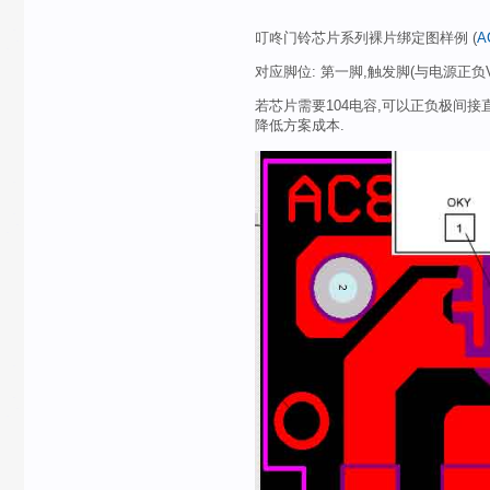
叮咚门铃芯片系列裸片绑定图样例 (
A
对应脚位: 第一脚,触发脚(与电源正负V
若芯片需要104电容,可以正负极间接直
降低方案成本.