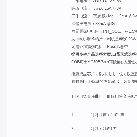
工作电压： VDD: DC 2 ~ 5V
静态电流： Isb ≤0.1uA @3V
工作电流： (无负载) Iop: 1.5mA @3
IO输出电流：33mA @3V
内置震荡电电阻：INT_OSC: +/- 1.5
支持喇叭和蜂鸣片：喇叭是8欧0.25W 范
无需外加震荡电阻，Rosc脚悬空。
提供多种产品选择方案,出货形式选择
COB可出AC80E(6pin两按键),挤
掩膜成品芯片可以小批批，也可以直
同时高bit比特率的声音输出，为音
叮咚门铃音乐曲目：叮咚门铃音乐IC
1
叮咚两声 / 叮咚2声
2
叮咚 / 叮咚1声