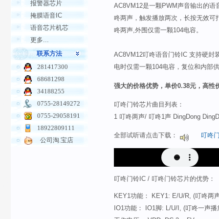
报警器芯片
AC8VM12是一颗PWM声音输出的
掩膜语音IC
咚两声，触发播放两次，长按无效可打断。
语音芯片机芯
咚两声,外围仅需一颗104电容。
更多...
联系方法
AC8VM12叮咚语音门铃IC 支持硬
281417300
电时仅需一颗104电容，复位和内部
68681298
强大的价格优势，单价0.38元，高性
34188255
0755-28149272
叮咚
门铃芯片曲目列表：
0755-29058191
1 叮咚两声/ 叮咚1声 DingDong DingD
18922809111
全部试听请点击下载：
叮咚门
公司淘.宝店
叮咚门铃IC / 叮咚门铃芯片的优势：
KEY1功能： KEY1: E/U/R, (叮咚
IO1功能： IO1脚: L/U/I, (叮咚一声