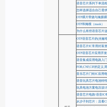
语音芯片系列下单流
怎样选择适合自己需
OTP裸片带烧与掩膜
OTP和掩模（mask）
为什么有些语音芯片
OTP语音芯片的(光敏
语音芯片IC常用封装
OTP语音芯片应用开发
语音集成应用电路入
FOB,CNF,CIF的定义
音乐芯片门铃IC应用
语音玩具芯片电池特
玩具电池方案电压设计
语音芯片电路/语音IC
从沙子到芯片：且看C