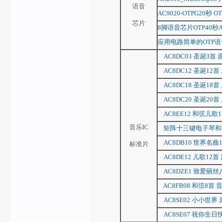
语音
AC9020-OTPG20
芯片
8脚语音芯片OTP40秒
应用电路简单的OTP语音
AC8DC03 圣诞3首
AC8DC12 圣诞12首
AC8DC18 圣诞18首
AC8DC20 圣诞20首
AC8EE12 和弦儿歌
音乐IC
矩阵十三键电子琴和
AC8DB10 世界名曲1
标准片
AC8DE12 儿歌12首
AC8DZE1 致爱丽
AC8FB08 和弦8首
AC8SE02 小小世界
AC8SE07 祝你生日