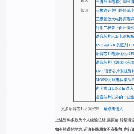
相关
三脚升压电感引脚长
知识
三极管开关电路限流
三级管放大电路原理详解Tr
利用二极管正向压降
语音芯片PCB电路板
LVD 与LVR 的区别 L
语音芯片电源优化和E
语音芯片电源优化和
EMC语音芯片安规资
MOS管衬底电位接法|
声卡接口 LINE In 
语音芯片以外的一些
更多语音芯片方案资料，
请点击进入
上述资料多数为个人经验总结,属原创,转载请注
如有错误的地方,还请各路朋友不吝指教,先行谢