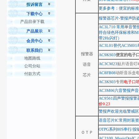
投诉留言
更多参考：便宜的标准
下载中心
报警器芯片-警报声防
产品目录下载
AC3L710 常用单音
产品展示
符合绿色环保标准和MS
带2Hz闪灯）
会员中心
AC3L01替代AC3M
联系我们
报警器
AC9KS03
便宜的电子
地图路线
AC3CM23
贴片语音叮咚
语音
公司分站
AC8FB08
动听音乐盒
付款方式
芯片
AC3KS03
专用
电子口
AC3M06六音警报声音
AC9561四声警报
价0.23
警报声欢迎光临警戒区
语音芯片IC常用封装
OTPG系列80S串行/按
ＯＴＰ
AC2100_MusicOt