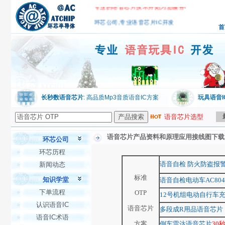
专业的语音芯片技术开始为您服务!
环芯公司,专业语音芯片IC开发
首
长秒数语音芯片
: 高品质Mp3音质语音IC方案
玩具语音I
语音芯片选型
语音芯片产品资料和原理应用接线图下载
环芯公司
环芯历程
语音自检 防火防盗报
新闻动态
标准
知识学堂
语音自检电动车AC804
下单流程
OTP
12号机组电动自行车
认识语音IC
语音芯片
多段成R用品语音芯片
语音IC术语
方案
倒车雷达语音芯片
30秒